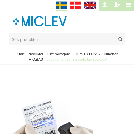
Start
/
Produkter
/
Luftprovtagare
/
Orum TRIO.BAS
/
Tillbehör
TRIO.BAS
/
Location preset Barcode tag (10xbox)