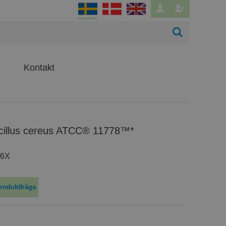
Kontakt
acillus cereus ATCC® 11778™*
56X
roduktfråga