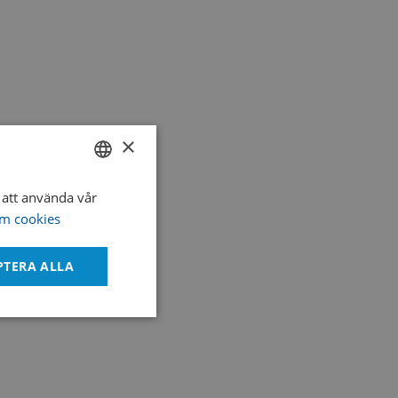
×
igest Agar), Non-selective Sheep Blood Agar,
 Agar) or Nutrient Agar
att använda vår
SWEDISH
m cookies
ENGLISH
DANISH
PTERA ALLA
te better recovery on subculture when the
tained at room temperature rather than 2°C
Oklassificerade