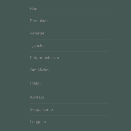
Namn
Hem
Namn
__Secure-ROLLOU
Namn
ElineExt
_ga_51RRKP6M42
Produkter
YSC
__Secure-YNID
_ga
Nyheter
CrossDomainCookie
VISITOR_INFO1_LIV
Tjänster
Frågor och svar
Om Miclev
Hjälp
Kontakt
Skapa konto
Logga in