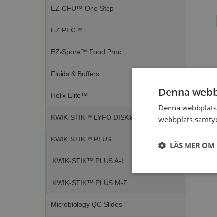
EZ-CFU™ One Step
EZ-PEC™
EZ-Spore™ Food Proc.
Fluids & Buffers
Denna webb
Helix Elite™
Denna webbplats 
KWIK-STIK™ LYFO DISK®
webbplats samtyck
KWIK-STIK™ PLUS
LÄS MER OM
KWIK-STIK™ PLUS A-L
Strikt
nödvändigt
KWIK-STIK™ PLUS M-Z
Microbiology QC Slides