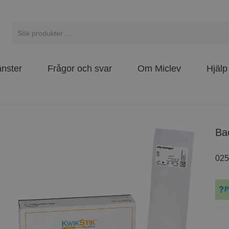
änster
Frågor och svar
Om Miclev
Hjälp
B
02
P