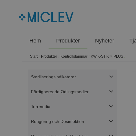
Hem
Produkter
Nyheter
Tj
Start
/
Produkter
/
Kontrollstammar
/
KWIK-STIK™ PLUS
/
Steriliseringsindikatorer
Färdigberedda Odlingsmedier
Torrmedia
Rengöring och Desinfektion