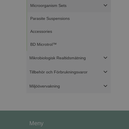
Microorganism Sets
Parasite Suspensions
Strikt nödvändiga ka
Accessories
användas ordentligt 
BD Microtrol™
Namn
ASP.NET_SessionId
Mikrobiologisk Realtidsmätning
Tillbehör och Förbrukningsvaror
CookieScriptConse
Miljöövervakning
VISITOR_PRIVACY_
Go
Meny