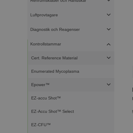
Renrumskläder och Handskar
Luftprovtagare
Diagnostik och Reagenser
Kontrollstammar
Cert. Reference Material
Enumerated Mycoplasma
Epower™
EZ-accu Shot™
EZ-Accu Shot™ Select
EZ-CFU™