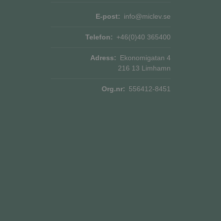
Beskrivning
E-post:
info@miclev.se
or
ionstillståndet.
Telefon:
+46(0)40 365400
ngar av inbäddade
or
s - vilket är en
Adress:
Ekonomigatan 4
na cookie används
å
216 13 Limhamn
mässigt genererat
i webbplatser; den
an på en webbplats
en nya eller gamla
ata för
Org.nr:
556412-8451