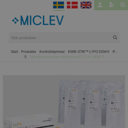
Start
/
Produkter
/
Kontrollstammar
/
KWIK-STIK™ LYFO DISK®
/
R -
S
/
Stenotrophomonas maltophilia ATCC® 13636™