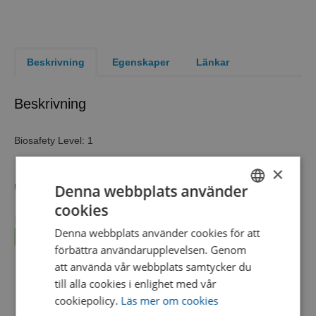
Beskrivning
Egenskaper
Länkar
Beskrivning
Biosafety Level: 1
×
Denna webbplats använder
6 self-contained units of a single organism
cookies
SWEDISH
positive control for Etest® metallo Beta-Lactamase strip
Denna webbplats använder cookies för att
Läs mer...
ENGLISH
Biosafety Level
1
förbättra användarupplevelsen. Genom
DANISH
Product Format
KWIK-STIK™ 6 Pack
att använda vår webbplats samtycker du
till alla cookies i enlighet med vår
Strain
positive control for Etest® metallo
cookiepolicy.
Läs mer om cookies
Characteristics
Beta-Lactamase strip