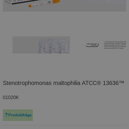
Stenotrophomonas maltophilia ATCC® 13636™
01020K
Produktfråga