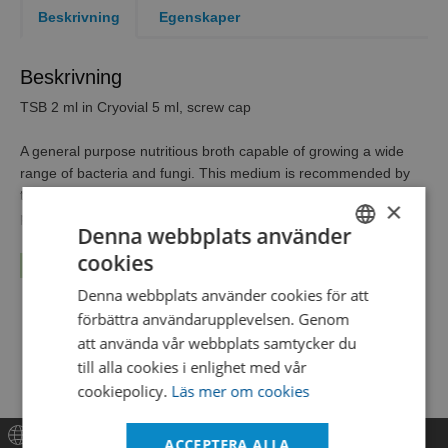
Beskrivning
Egenskaper
Beskrivning
TSB 2 ml in Cryovial 5 ml, screw cap
A general purpose nutritious broth capable of growing a wide
range of bacteria and fungi. This medium is recommended by
the USP and EP for the sterility testing of pharmaceutical
×
products.
Denna webbplats använder
cookies
Also known as: Tryptone soy broth, Tryptic soy broth, Casein
Läs mer...
SWEDISH
soya bean digest broth, Soybean-casein digest medium
Denna webbplats använder cookies för att
ENGLISH
förbättra användarupplevelsen. Genom
DANISH
att använda vår webbplats samtycker du
till alla cookies i enlighet med vår
cookiepolicy.
Läs mer om cookies
ACCEPTERA ALLA