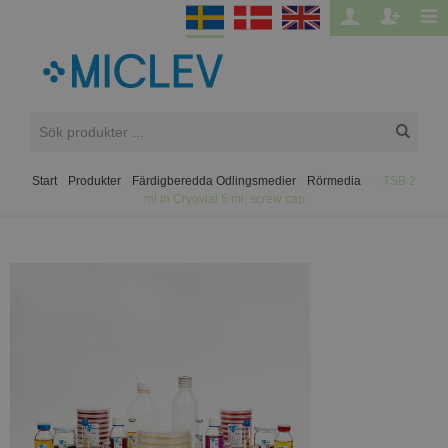
Start
/
Produkter
/
Färdigberedda Odlingsmedier
/
Rörmedia
/
/
TSB 2
ml in Cryovial 5 ml, screw cap