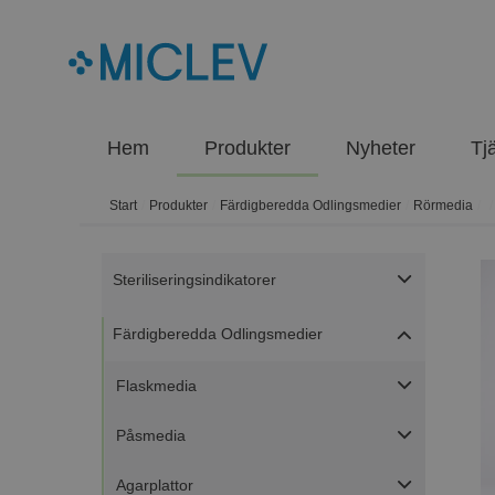
Hem
Produkter
Nyheter
Tj
Start
/
Produkter
/
Färdigberedda Odlingsmedier
/
Rörmedia
/
/
Steriliseringsindikatorer
Färdigberedda Odlingsmedier
Flaskmedia
Påsmedia
Agarplattor