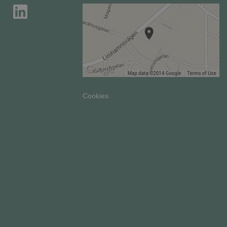
miclev.se
nämnda webbplats.
nt
1 år 1
Denna cookie används av Cookie-Script.com-t
CookieScript
månad
komma ihåg preferenserna för besökarens co
.miclev.se
nödvändigt att Cookie-Script.com cookieban
korrekt.
METADATA
5
Denna cookie används för att lagra använda
YouTube
ogle Integritetspolicy
månader
sekretessval för deras interaktion med webb
.youtube.com
4 veckor
registrerar uppgifter om besökarens samtyck
sekretesspolicyer och inställningar, vilket säk
preferenser hedras i framtida sessioner.
Cookies
Leverantör / Domän
Utgång
Leverantör
Utgång
Beskrivning
T_TOKEN
.youtube.com
5 månader 4 veck
/ Domän
Leverantör /
Utgång
Beskrivning
Domän
miclev.se
1 år
.miclev.se
1 år 1
Denna cookie används av Google Analytics för att bevara sess
månad
Session
Denna cookie ställs in av YouTube för att spåra visni
Google LLC
.youtube.com
5 månader 4 veck
videor.
.youtube.com
1 år 1
Detta cookie-namn är associerat med Google Universal Analytic
Google
ScriptConsent_187
.crossdomain.cookie-script.com
1 år 1 månad
månad
viktig uppdatering av Googles mer vanliga analystjänst. Den
LLC
E
5
Denna cookie ställs in av Youtube för att hålla reda p
Google LLC
för att särskilja unika användare genom att tilldela ett slump
.miclev.se
månader
användarinställningar för Youtube-videor inbäddade 
.youtube.com
nummer som klientidentifierare. Den ingår i varje sidförfråg
4 veckor
kan också avgöra om webbplatsbesökaren använder d
och används för att beräkna besökar-, session- och kampanjd
versionen av Youtube-gränssnittet.
webbplatsanalysrapporterna.