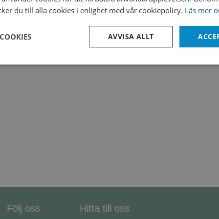
er du till alla cookies i enlighet med vår cookiepolicy.
Läs mer o
*Adjusted and/or supplemented as required to meet performance criteri
 COOKIES
AVVISA ALLT
ACCE
Prestanda
Inriktning
Funktioner
Strikt nödvändigt
Prestanda
Inriktning
Funktioner
Oklassificerade
kor tillåter kärnwebbplatsfunktioner som användarinloggning och kontohantering. We
utan strikt nödvändiga cookies.
Leverantör /
Utgång
Beskrivning
Domän
Session
Denna cookie ställs in av Doubleclick och u
Microsoft
Följ oss
Hitta till oss
hur slutanvändaren använder webbplatsen o
Corporation
reklam som slutanvändaren kan ha sett inn