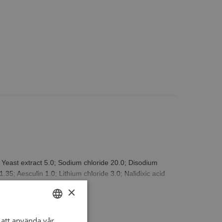
; Yeast extract 5.0; Sodium chloride 20.0; Disodium
; Aesculin 1.0; Lithium chloride 3.0; Nalidixic acid
×
ial Listeria, but regardless of the colour, it should be
att använda vår
SWEDISH