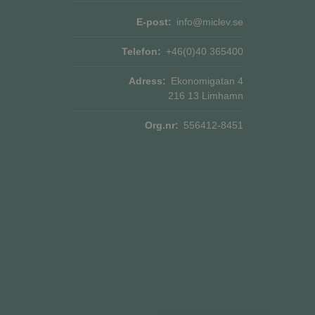
E-post:
info@miclev.se
jänsten för att
okie. Det är
ner fungerar
Telefon:
+46(0)40 365400
rens samtycke och
Adress:
Ekonomigatan 4
platsen. Den
216 13 Limhamn
e om olika
erställer att deras
Org.nr:
556412-8451
Beskrivning
or
ionstillståndet.
ngar av inbäddade
or
s - vilket är en
na cookie används
å
mässigt genererat
i webbplatser; den
an på en webbplats
en nya eller gamla
ata för