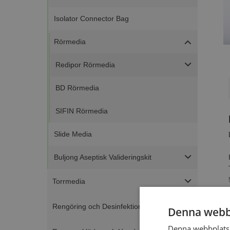
Isolator Connector Bag
Rörmedia
Redipor Rörmedia
BD Rörmedia
SIFIN Rörmedia
Slide Media
Buljong Aseptisk Valideringskit
Torrmedia
Rengöring och Desinfektion
Denna webb
Denna webbplats 