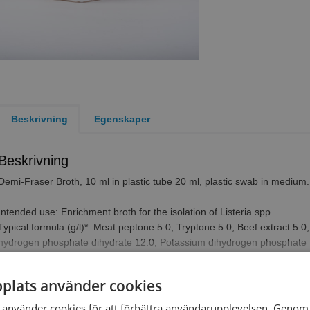
Beskrivning
Egenskaper
Beskrivning
Demi-Fraser Broth
,
10 ml in plastic tube 20 ml, plastic swab in medium
.
Intended use: Enrichment broth for the isolation of Listeria spp.
Typical formula (g/l)*: Meat peptone 5.0; Tryptone 5.0; Beef extract 5.0
hydrogen phosphate dihydrate 12.0; Potassium dihydrogen phosphate 1.35
10.0 mg; Acriflavine 12.5 mg; Ferric ammonium citrate 0.5
Formula conform: ISO 11290-1
plats använder cookies
Interpretation: Blackening of the broth indicates the presence of a potent
Läs mer...
subcultured further.
använder cookies för att förbättra användarupplevelsen. Genom 