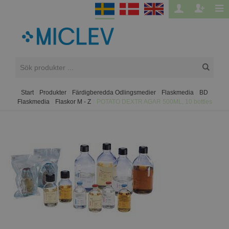
Start
/
Produkter
/
Färdigberedda Odlingsmedier
/
Flaskmedia
/
BD
Flaskmedia
/
Flaskor M - Z
/
POTATO DEXTR AGAR 500ML, 10 bottles