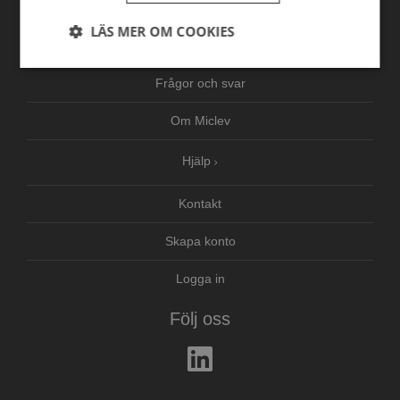
Nyheter
LÄS MER OM COOKIES
Tjänster
Strikt
Prestanda
Inriktning
Frågor och svar
nödvändigt
Om Miclev
Funktioner
Oklassificerade
Hjälp
Kontakt
Skapa konto
Logga in
Strikt nödvändigt
Prestanda
Inriktning
Funktioner
Oklassificerade
Följ oss
Strikt nödvändiga kakor tillåter
kärnwebbplatsfunktioner som användarinloggning
och kontohantering. Webbplatsen kan inte
användas ordentligt utan strikt nödvändiga cookies.