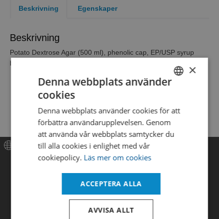
Beskrivning
Egenskaper
Beskrivning
Potato Dextrose Agar (500 ml), phenolic cap, EP/USP syrup
bottle, 660 ml.
×
Denna webbplats använder
cookies
SWEDISH
Denna webbplats använder cookies för att
ENGLISH
förbättra användarupplevelsen. Genom
DANISH
att använda vår webbplats samtycker du
till alla cookies i enlighet med vår
cookiepolicy.
Läs mer om cookies
Meny
Hem
ACCEPTERA ALLA
Produkter
AVVISA ALLT