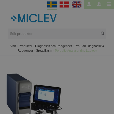
Start
/
Produkter
/
Diagnostik och Reagenser
/
Pro-Lab Diagnostik &
Reagenser
/
Great Basin
/
Portraite Analyser (Inc Laptop)